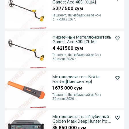
Garrett Ace 400i (США)
5 377 500 сум
Ташкент, Яшнабадский район
31 июля 2026 г.
Фирменный Металлоискатель
Garrett Ace 300i (США)
4 421 500 сум
Ташкент, Яшнабадский район
30 июля 2026 г.
Металлоискатель Nokta
Pointer (Пинпоинтер)
1 673 000 сум
Ташкент, Яшнабадский район
30 июля 2026 г.
Металлоискатель Глубинный
Golden Mask Deep Hunter Pro 7
(8 метров)
35 850 000 сум