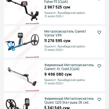
Fisher F11 (США)
2 967 525 сум
Ташкент, Яшнабадский район
31 июля 2026 г.
Металлоискатель Garrett
Vortex VX9
11 276 595 сум
Ташкент, Яшнабадский район
31 июля 2026 г.
Фирменный Металлоискатель
Garrett At Gold (США)
9 496 080 сум
Ташкент, Яшнабадский район
31 июля 2026 г.
Фирменный Металлоискатель
Quest Q20 (Катушка 28 см)
США
5 341 545 сум