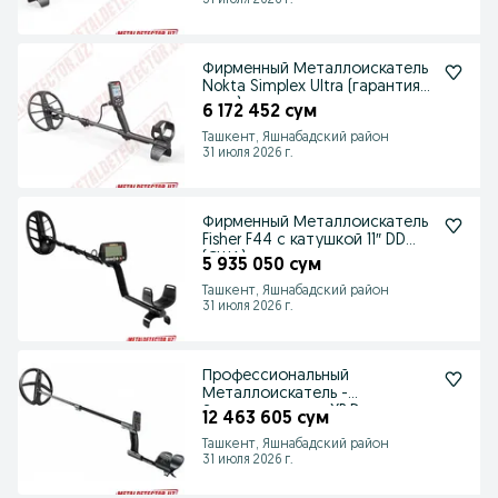
31 июля 2026 г.
Фирменный Металлоискатель
Nokta Simplex Ultra (гарантия 2
года)
6 172 452 сум
Ташкент, Яшнабадский район
31 июля 2026 г.
Фирменный Металлоискатель
Fisher F44 с катушкой 11″ DD
(США)
5 935 050 сум
Ташкент, Яшнабадский район
31 июля 2026 г.
Профессиональный
Металлоискатель -
Золотоискатель XP Dues
12 463 605 сум
(Франция)
Ташкент, Яшнабадский район
31 июля 2026 г.